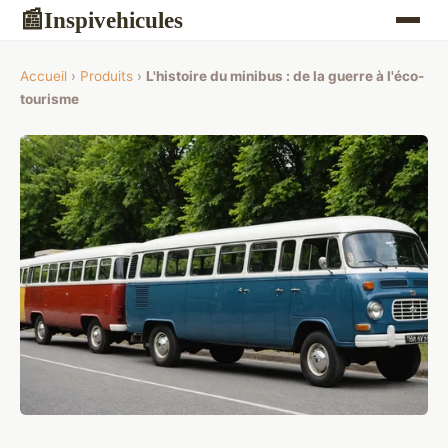
Inspivehicules
📰
Accueil
›
Produits
›
L'histoire du minibus : de la guerre à l'éco-
tourisme